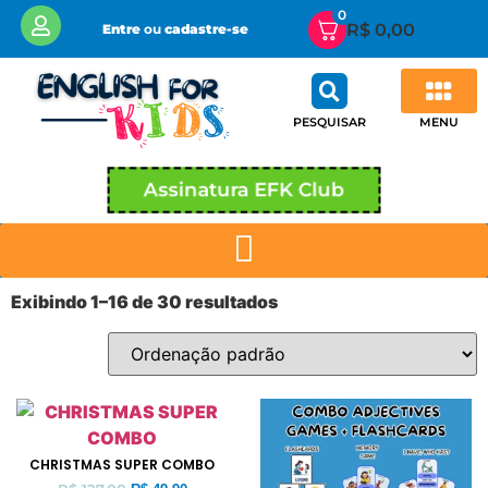
0
R$
0,00
Entre
ou
cadastre-se
MENU
PESQUISAR
Área de Membros EFK CLUB
Minha conta
Assinatura EFK Club
Exibindo 1–16 de 30 resultados
CHRISTMAS SUPER COMBO