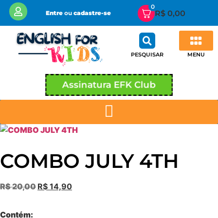
0
R$
0,00
Entre
ou
cadastre-se
MENU
PESQUISAR
Área de Membros EFK CLUB
Minha conta
Assinatura EFK Club
COMBO JULY 4TH
R$
20,00
R$
14,90
Contém: