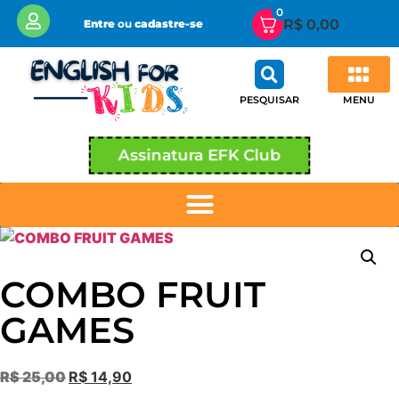
0
R$
0,00
Entre
ou
cadastre-se
MENU
PESQUISAR
Assinatura EFK Club
COMBO FRUIT
GAMES
R$
25,00
R$
14,90