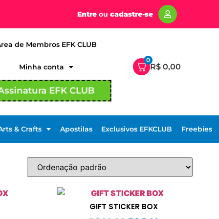
Entre
ou
cadastre-se
Área de Membros EFK CLUB
0
R$
0,00
Minha conta
Assinatura EFK CLUB
Arts & Crafts
Apostilas
Exclusivos EFKCLUB
Freebies
X
GIFT STICKER BOX