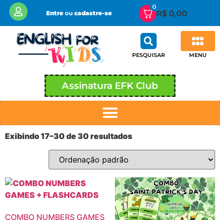
0
R$
0,00
Entre
ou
cadastre-se
MENU
PESQUISAR
Assinatura EFK Club
Exibindo 17–30 de 30 resultados
COMBO NUMBERS GAMES