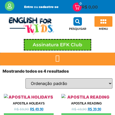
0
R$
0,00
Entre
ou
cadastre-se
MENU
PESQUISAR
Área de Membros EFK CLUB
Minha conta
Assinatura EFK Club
Mostrando todos os 4 resultados
APOSTILA HOLIDAYS
APOSTILA READING
R$
59,90
R$
49,90
R$
49,90
R$
39,90