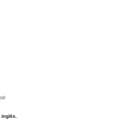
os!
 inglês.