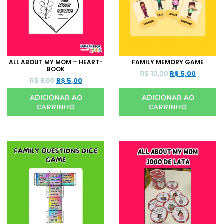
ALL ABOUT MY MOM – HEART-
FAMILY MEMORY GAME
BOOK
R$
5,00
R$
10,00
R$
5,00
R$
8,00
ADICIONAR AO
ADICIONAR AO
CARRINHO
CARRINHO