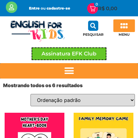
0
R$
0,00
Entre
ou
cadastre-se
MENU
PESQUISAR
Assinatura EFK Club
Mostrando todos os 6 resultados