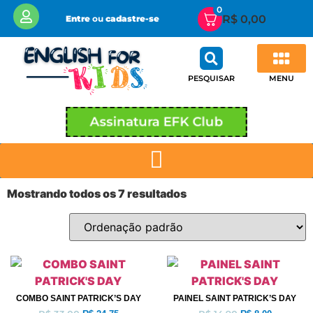
0
R$
0,00
Entre
ou
cadastre-se
MENU
PESQUISAR
Área de Membros EFK CLUB
Minha conta
Assinatura EFK Club
Mostrando todos os 7 resultados
COMBO SAINT PATRICK’S DAY
PAINEL SAINT PATRICK’S DAY