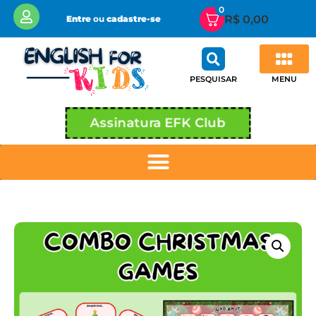
0
R$
0,00
Entre
ou
cadastre-se
MENU
PESQUISAR
Assinatura EFK Club