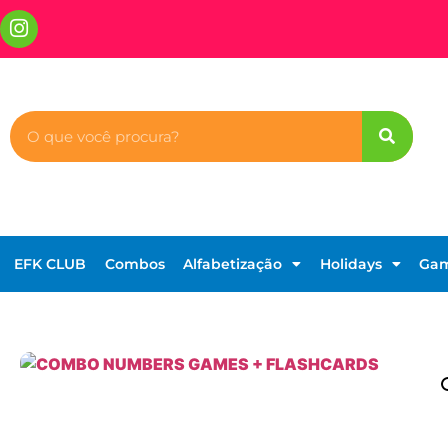
EFK CLUB
Combos
Alfabetização
Holidays
Ga