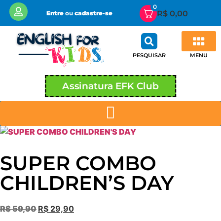
0
R$
0,00
Entre
ou
cadastre-se
MENU
PESQUISAR
Área de Membros EFK CLUB
Minha conta
Assinatura EFK Club
SUPER COMBO
CHILDREN’S DAY
R$
59,90
R$
29,90