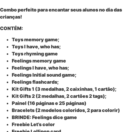
Combo perfeito para encantar seus alunos no dia das
crianças!
CONTÉM:
Toys memory game;
Toys I have, who has;
Toys rhyming game
Feelings memory game
Feelings I have, who has;
Feelings Initial sound game;
Feelings flashcards;
Kit Gifts 1 (3 medalhas, 2 caixinhas, 1 cartão);
Kit Gifts 2 (2 medalhas, 2 cartões 2 tags);
Painel (16 páginas e 25 páginas)
Bracelets (2 modelos coloridos, 2 para colorir)
BRINDE: Feelings dice game
Freebie Let’s color
Freebie Lollipop card