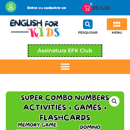
0
R$
0,00
Entre
ou
cadastre-se
MENU
PESQUISAR
Assinatura EFK Club