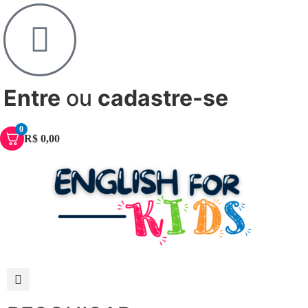
Entre
ou
cadastre-se
0
R$
0,00