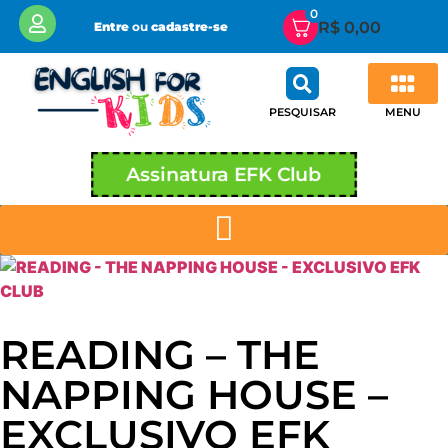
0
R$
0,00
Entre
ou
cadastre-se
MENU
PESQUISAR
Área de Membros EFK CLUB
Minha conta
Assinatura EFK Club
READING – THE
NAPPING HOUSE –
EXCLUSIVO EFK