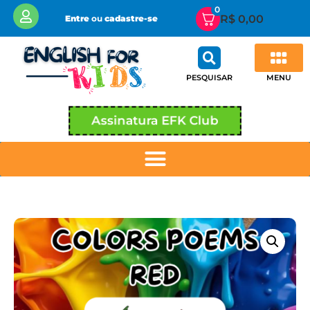
0
R$
0,00
Entre
ou
cadastre-se
MENU
PESQUISAR
Assinatura EFK Club