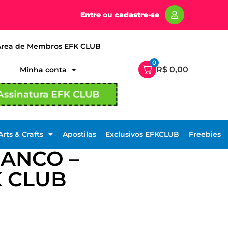
Entre
ou
cadastre-se
Área de Membros EFK CLUB
0
R$
0,00
Minha conta
Assinatura EFK CLUB
Arts & Crafts
Apostilas
Exclusivos EFKCLUB
Freebies
ANCO –
K CLUB