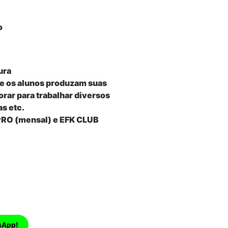
o
ura
que os alunos produzam suas
orar para trabalhar diversos
s etc.
 PRO (mensal) e EFK CLUB
sApp!