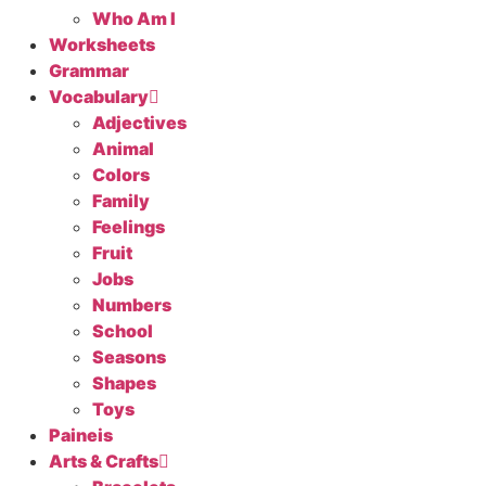
Who Am I
Worksheets
Grammar
Vocabulary
Adjectives
Animal
Colors
Family
Feelings
Fruit
Jobs
Numbers
School
Seasons
Shapes
Toys
Paineis
Arts & Crafts