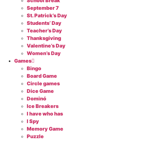
School Break
September 7
St. Patrick’s Day
Students’ Day
Teacher’s Day
Thanksgiving
Valentine’s Day
Women’s Day
Games
Bingo
Board Game
Circle games
Dice Game
Dominó
Ice Breakers
I have who has
I Spy
Memory Game
Puzzle