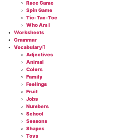
Race Game
Spin Game
Tic-Tac-Toe
Who Am I
Worksheets
Grammar
Vocabulary
Adjectives
Animal
Colors
Family
Feelings
Fruit
Jobs
Numbers
School
Seasons
Shapes
Toys