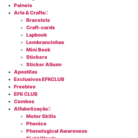
Paineis
Arts & Crafts
Bracelets
Craft-cards
Lapbook
Lembrancinhas
Mini Book
Stickers
Sticker Album
Apostilas
Exclusivos EFKCLUB
Freebies
EFK CLUB
Combos
Alfabetização
Motor Skills
Phonics
Phonological Awareness