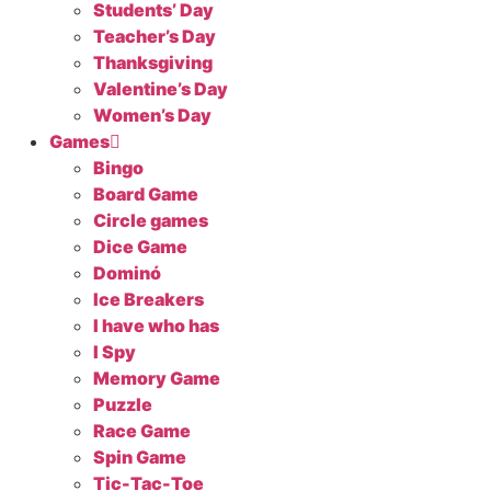
Students’ Day
Teacher’s Day
Thanksgiving
Valentine’s Day
Women’s Day
Games
Bingo
Board Game
Circle games
Dice Game
Dominó
Ice Breakers
I have who has
I Spy
Memory Game
Puzzle
Race Game
Spin Game
Tic-Tac-Toe