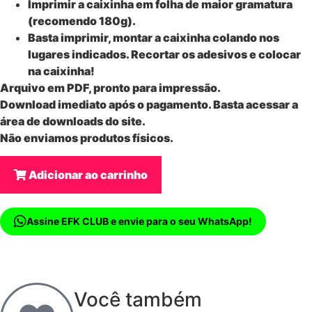
Imprimir a caixinha em folha de maior gramatura
(recomendo 180g).
Basta imprimir, montar a caixinha colando nos
lugares indicados. Recortar os adesivos e colocar
na caixinha!
Arquivo em PDF, pronto para impressão.
Download imediato após o pagamento. Basta acessar a
área de downloads do site.
Não enviamos produtos físicos.
Adicionar ao carrinho
Assine EFK CLUB e envie para o seu WhatsApp!
Você também