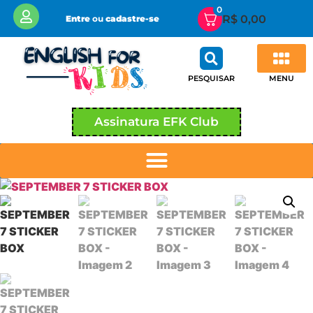
0
R$
0,00
Entre
ou
cadastre-se
MENU
PESQUISAR
Assinatura EFK Club