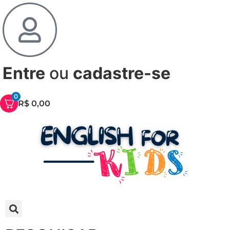
Entre
ou
cadastre-se
0
R$
0,00