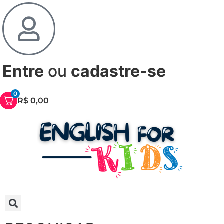
Entre
ou
cadastre-se
0
R$
0,00