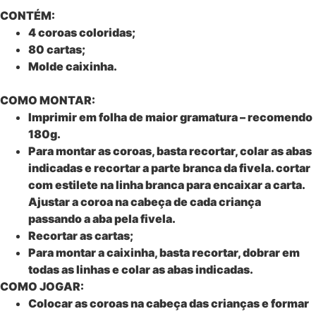
CONTÉM:
4 coroas coloridas;
80 cartas;
Molde caixinha.
COMO MONTAR:
Imprimir em folha de maior gramatura – recomendo
180g.
Para montar as coroas, basta recortar, colar as abas
indicadas e recortar a parte branca da fivela. cortar
com estilete na linha branca para encaixar a carta.
Ajustar a coroa na cabeça de cada criança
passando a aba pela fivela.
Recortar as cartas;
Para montar a caixinha, basta recortar, dobrar em
todas as linhas e colar as abas indicadas.
COMO JOGAR:
Colocar as coroas na cabeça das crianças e formar