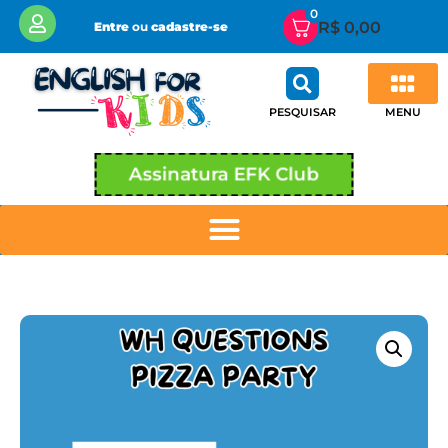
0
R$
0,00
Entre
ou
cadastre-se
MENU
PESQUISAR
Assinatura EFK Club