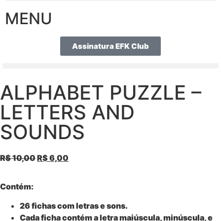
MENU
Assinatura EFK Club
ALPHABET PUZZLE –
LETTERS AND
SOUNDS
R$
10,00
R$
6,00
Contém:
26 fichas com letras e sons.
Cada ficha contém a letra maiúscula, minúscula, e