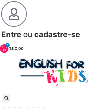
Entre
ou
cadastre-se
0
R$
0,00