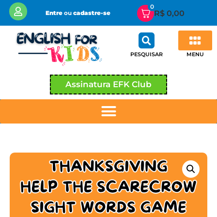
0
R$
0,00
Entre
ou
cadastre-se
MENU
PESQUISAR
Assinatura EFK Club