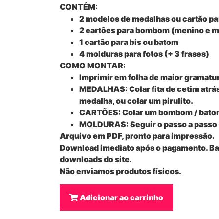
CONTÉM:
2 modelos de medalhas ou cartão par
2 cartões para bombom (menino e m
1 cartão para bis ou batom
4 molduras para fotos (+ 3 frases)
COMO MONTAR:
Imprimir em folha de maior gramatu
MEDALHAS: Colar fita de cetim atrás
medalha, ou colar um pirulito.
CARTÕES: Colar um bombom / batom 
MOLDURAS: Seguir o passo a passo i
Arquivo em PDF, pronto para impressão.
Download imediato após o pagamento. Bas
downloads do site.
Não enviamos produtos físicos.
Adicionar ao carrinho