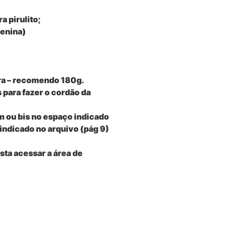
a pirulito;
enina)
ra – recomendo 180g.
 para fazer o cordão da
ou bis no espaço indicado
ndicado no arquivo (pág 9)
ta acessar a área de