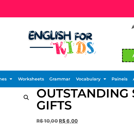
mes
Worksheets
Grammar
Vocabulary
Paineis
OUTSTANDING 
GIFTS
R$
10,00
R$
6,00