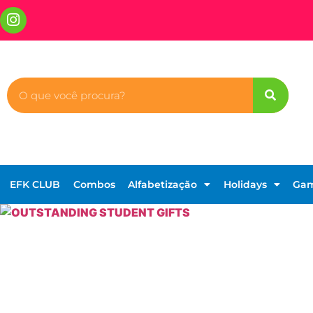
EFK CLUB
Combos
Alfabetização
Holidays
Ga