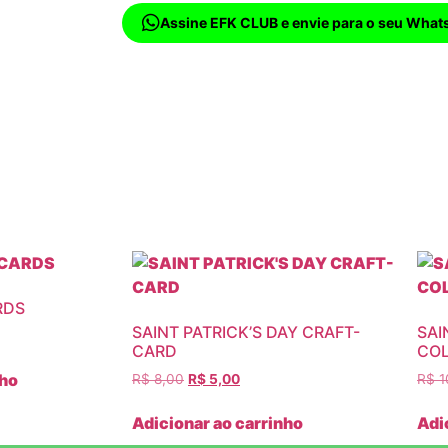
Assine EFK CLUB e envie para o seu What
RDS
SAINT PATRICK’S DAY CRAFT-
SAI
CARD
COL
nho
R$
8,00
R$
5,00
R$
1
Adicionar ao carrinho
Adi