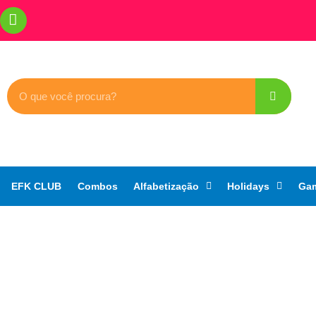
EFK CLUB
Combos
Alfabetização
Holidays
Ga