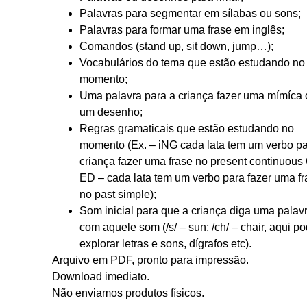
Palavras para segmentar em sílabas ou sons;
Palavras para formar uma frase em inglês;
Comandos (stand up, sit down, jump…);
Vocabulários do tema que estão estudando no
momento;
Uma palavra para a criança fazer uma mímíca
um desenho;
Regras gramaticais que estão estudando no
momento (Ex. – iNG cada lata tem um verbo pa
criança fazer uma frase no present continuous
ED – cada lata tem um verbo para fazer uma f
no past simple);
Som inicial para que a criança diga uma palav
com aquele som (/s/ – sun; /ch/ – chair, aqui p
explorar letras e sons, dígrafos etc).
Arquivo em PDF, pronto para impressão.
Download imediato.
Não enviamos produtos físicos.