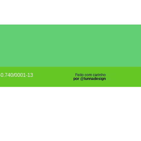
840.740/0001-13
Feito com carinho
por @lunnadesign