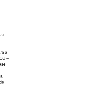
 ou
ra a
 OU –
rase
ra
ode