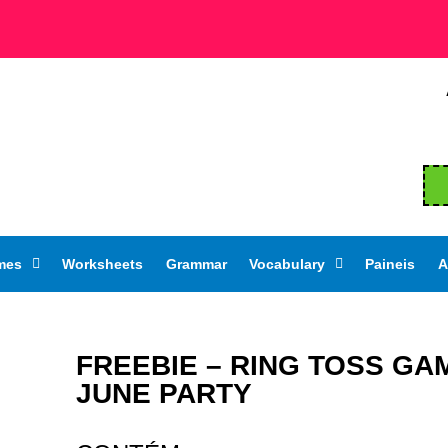
mes
Worksheets
Grammar
Vocabulary
Paineis
A
FREEBIE – RING TOSS GA
JUNE PARTY