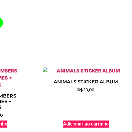
ANIMALS STICKER ALBUM
R$
10,00
MBERS
MES +
S
90
inho
Adicionar ao carrinho