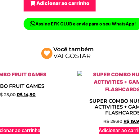
Adicionar ao carrinho
Assine EFK CLUB e envie para o seu WhatsApp!
Você também
VAI GOSTAR
BO FRUIT GAMES
$
25,00
R$
14,90
SUPER COMBO NU
ACTIVITIES + GA
FLASHCARD
R$
29,90
R$
19,
cionar ao carrinho
Adicionar ao carr