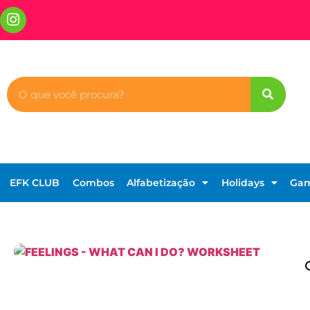
EFK CLUB
Combos
Alfabetização
Holidays
Ga