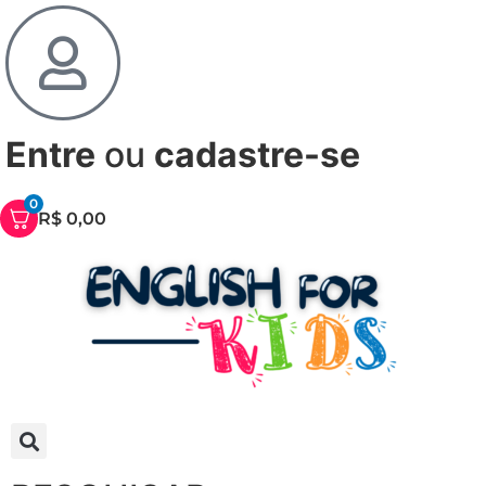
Entre
ou
cadastre-se
0
R$
0,00