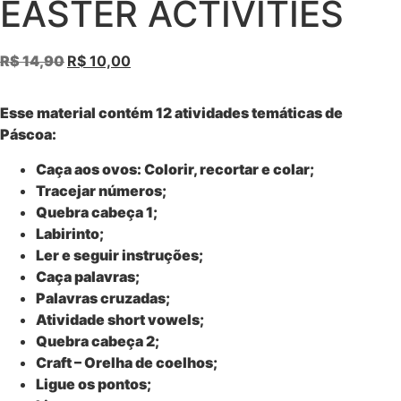
EASTER ACTIVITIES
R$
14,90
R$
10,00
Esse material contém 12 atividades temáticas de
Páscoa:
Caça aos ovos:
Colorir, recortar e colar;
Tracejar números;
Quebra cabeça 1;
Labirinto;
Ler e seguir instruções;
Caça palavras;
Palavras cruzadas;
Atividade short vowels;
Quebra cabeça 2;
Craft – Orelha de coelhos;
Ligue os pontos;