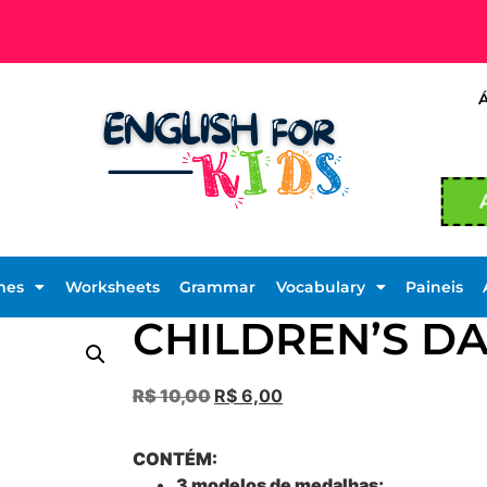
mes
Worksheets
Grammar
Vocabulary
Paineis
CHILDREN’S DA
R$
10,00
R$
6,00
CONTÉM:
3 modelos de medalhas;