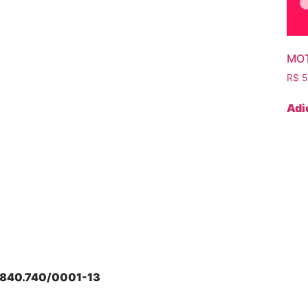
MOT
R$
5
Adi
41.840.740/0001-13