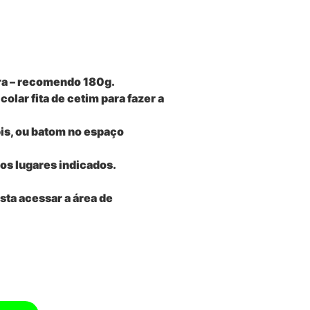
ra – recomendo 180g.
 colar fita de cetim para fazer a
is, ou batom no espaço
nos lugares indicados.
ta acessar a área de