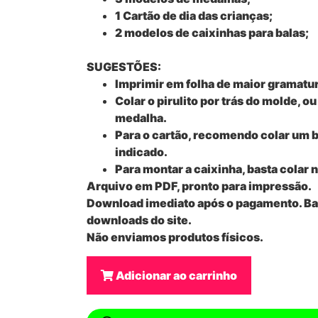
1 Cartão de dia das crianças;
2 modelos de caixinhas para balas;
SUGESTÕES:
Imprimir em folha de maior gramatu
Colar o pirulito por trás do molde, ou
medalha.
Para o cartão, recomendo colar um b
indicado.
Para montar a caixinha, basta colar 
Arquivo em PDF, pronto para impressão.
Download imediato após o pagamento. Bas
downloads do site.
Não enviamos produtos físicos.
Adicionar ao carrinho