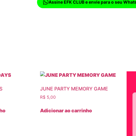
Assine EFK CLUB e envie para o seu What
S
JUNE PARTY MEMORY GAME
R$
5,00
nho
Adicionar ao carrinho