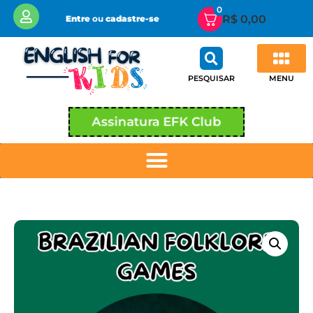
0
R$
0,00
Entre
ou
cadastre-se
MENU
PESQUISAR
Assinatura EFK Club