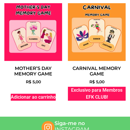
MOTHER’S DAY
CARNIVAL MEMORY
MEMORY GAME
GAME
R$
5,00
R$
5,00
Exclusivo para Membros
Adicionar ao carrinho
EFK CLUB!
Siga-me no
INSTAGRAM