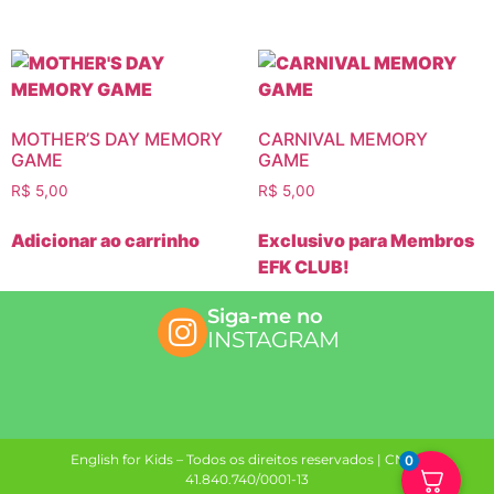
MOTHER’S DAY MEMORY
CARNIVAL MEMORY
GAME
GAME
R$
5,00
R$
5,00
Adicionar ao carrinho
Exclusivo para Membros
EFK CLUB!
Siga-me no
INSTAGRAM
English for Kids – Todos os direitos reservados | CNPJ
0
41.840.740/0001-13