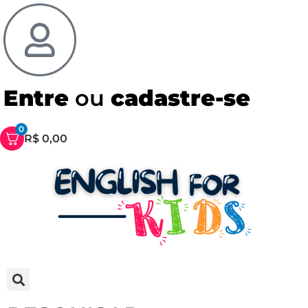
Entre
ou
cadastre-se
0
R$
0,00