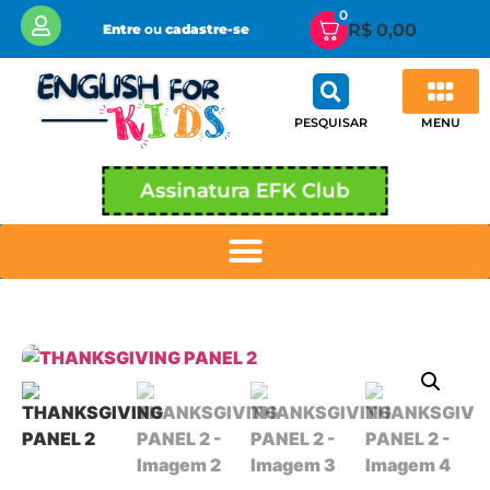
0
R$
0,00
Entre
ou
cadastre-se
MENU
PESQUISAR
Assinatura EFK Club