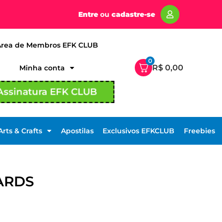
Entre
ou
cadastre-se
Área de Membros EFK CLUB
0
R$
0,00
Minha conta
Assinatura EFK CLUB
Arts & Crafts
Apostilas
Exclusivos EFKCLUB
Freebies
ARDS