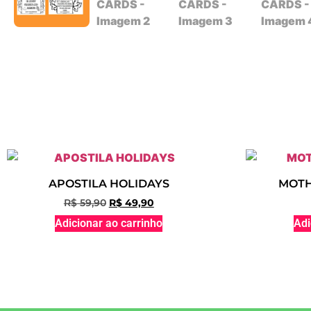
APOSTILA HOLIDAYS
MOTH
R$
59,90
R$
49,90
Adicionar ao carrinho
Adi