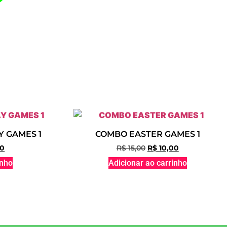
 GAMES 1
COMBO EASTER GAMES 1
00
R$
15,00
R$
10,00
inho
Adicionar ao carrinho