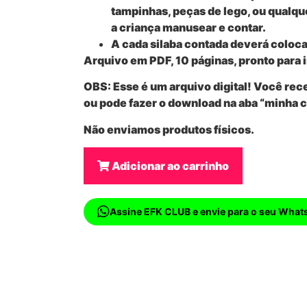
tampinhas, peças de lego, ou qualque
a criança manusear e contar.
A cada silaba contada deverá coloc
Arquivo em PDF, 10 páginas, pronto para
OBS: Esse é um
arquivo digital
! Você rec
ou pode fazer o download na aba “minha 
Não enviamos produtos físicos.
Adicionar ao carrinho
Assine EFK CLUB e envie para o seu What