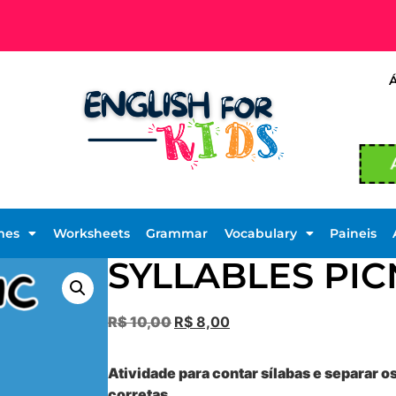
mes
Worksheets
Grammar
Vocabulary
Paineis
SYLLABLES PIC
R$
10,00
R$
8,00
Atividade para contar sílabas e separar o
corretas.