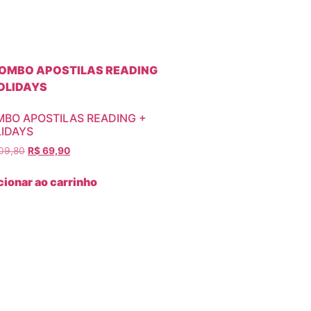
BO APOSTILAS READING +
IDAYS
09,80
R$
69,90
cionar ao carrinho