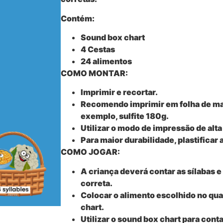
Contém:
Sound box chart
4 Cestas
24 alimentos
COMO MONTAR:
Imprimir e recortar.
Recomendo imprimir em folha de ma
exemplo, sulfite 180g.
Utilizar o modo de impressão de alta
Para maior durabilidade, plastificar
COMO JOGAR:
A criança deverá contar as sílabas e
correta.
Colocar o alimento escolhido no qua
chart.
Utilizar o sound box chart para conta