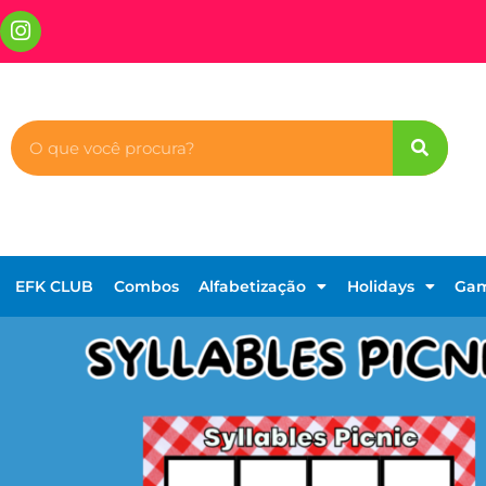
EFK CLUB
Combos
Alfabetização
Holidays
Ga