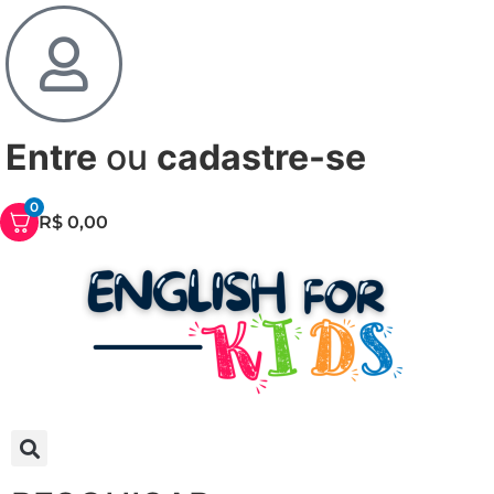
Entre
ou
cadastre-se
0
R$
0,00