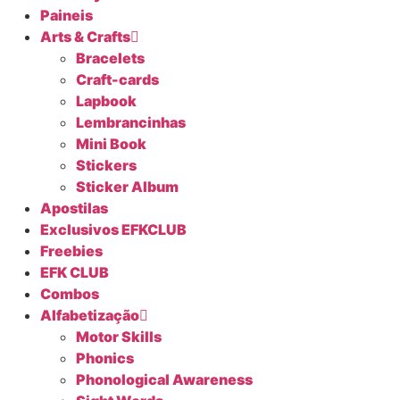
Paineis
Arts & Crafts
Bracelets
Craft-cards
Lapbook
Lembrancinhas
Mini Book
Stickers
Sticker Album
Apostilas
Exclusivos EFKCLUB
Freebies
EFK CLUB
Combos
Alfabetização
Motor Skills
Phonics
Phonological Awareness