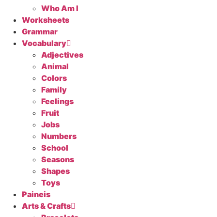
Who Am I
Worksheets
Grammar
Vocabulary
Adjectives
Animal
Colors
Family
Feelings
Fruit
Jobs
Numbers
School
Seasons
Shapes
Toys
Paineis
Arts & Crafts