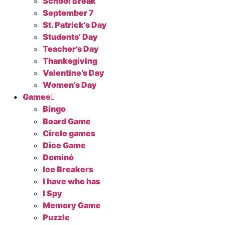
School Break
September 7
St. Patrick’s Day
Students’ Day
Teacher’s Day
Thanksgiving
Valentine’s Day
Women’s Day
Games
Bingo
Board Game
Circle games
Dice Game
Dominó
Ice Breakers
I have who has
I Spy
Memory Game
Puzzle