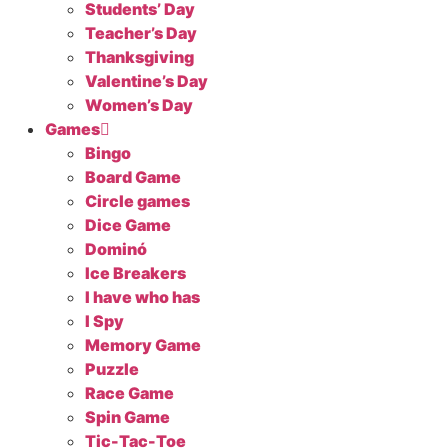
Students’ Day
Teacher’s Day
Thanksgiving
Valentine’s Day
Women’s Day
Games
Bingo
Board Game
Circle games
Dice Game
Dominó
Ice Breakers
I have who has
I Spy
Memory Game
Puzzle
Race Game
Spin Game
Tic-Tac-Toe