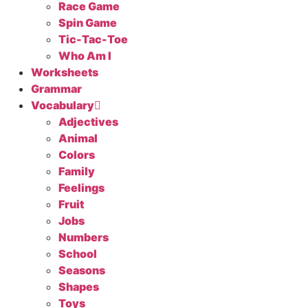
Race Game
Spin Game
Tic-Tac-Toe
Who Am I
Worksheets
Grammar
Vocabulary
Adjectives
Animal
Colors
Family
Feelings
Fruit
Jobs
Numbers
School
Seasons
Shapes
Toys