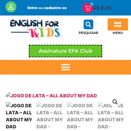
0
R$
0,00
Entre
ou
cadastre-se
MENU
PESQUISAR
Assinatura EFK Club