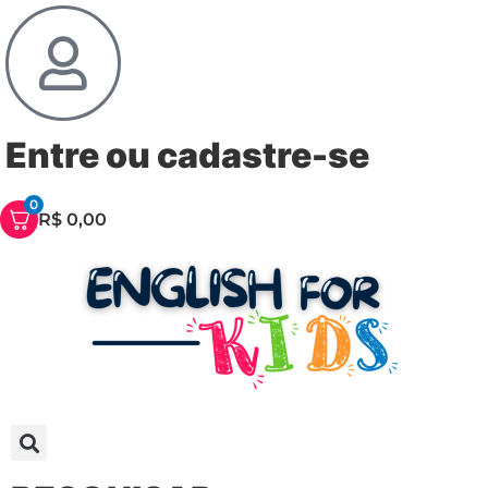
Entre
ou
cadastre-se
0
R$
0,00