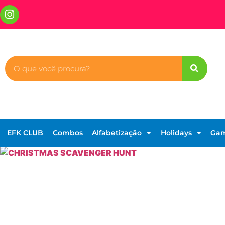
EFK CLUB
Combos
Alfabetização
Holidays
Ga