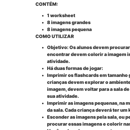
CONTÉM:
1 worksheet
8 imagens grandes
8 imagens pequena
COMO UTILIZAR
Objetivo: Os alunos devem procurar
encontrar devem colorir a imagem in
atividade.
Há duas formas de jogar:
Imprimir os flashcards em tamanho g
crianças devem explorar o ambient
imagem, devem voltar para a sala de 
sua atividade.
Imprimir as imagens pequenas, na 
da sala. Cada criança deverá ter um
Esconder as imagens pela sala, ou p
procurar essas imagens e colorir nas