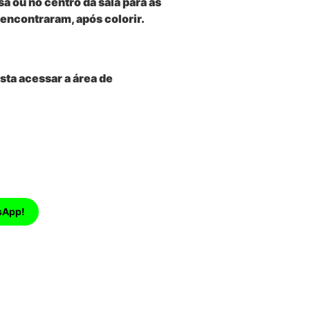
 ou no centro da sala para as
encontraram, após colorir.
ta acessar a área de
sApp!