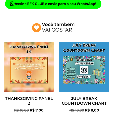
Assine EFK CLUB e envie para o seu WhatsApp!
Você também
VAI GOSTAR
THANKSGIVING PANEL
JULY BREAK
2
COUNTDOWN CHART
R$
10,00
R$
7,00
R$
10,00
R$
8,00