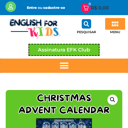
0
R$
0,00
Entre
ou
cadastre-se
MENU
PESQUISAR
Assinatura EFK Club