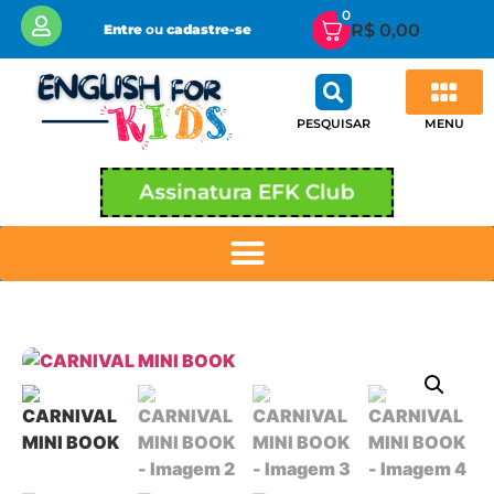
0
R$
0,00
Entre
ou
cadastre-se
MENU
PESQUISAR
Assinatura EFK Club