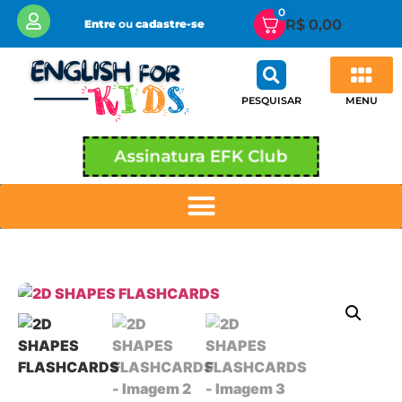
0
R$
0,00
Entre
ou
cadastre-se
MENU
PESQUISAR
Assinatura EFK Club